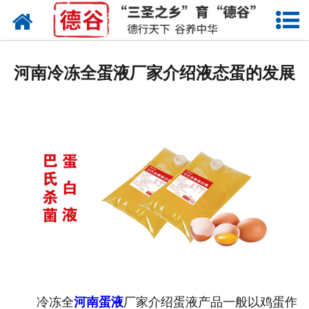
网站首页
蛋液
河南冷冻全蛋液厂家介绍液态蛋的发展
鲜鸡蛋
卤蛋
产品中心
新闻中心
走进德谷
招商加盟
联系我们
冷冻全
河南蛋液
厂家介绍蛋液产品一般以鸡蛋作