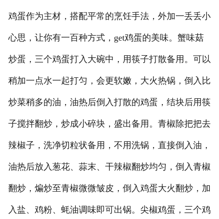
鸡蛋作为主材，搭配平常的烹饪手法，外加一丢丢小
心思，让你有一百种方式，get鸡蛋的美味。蟹味菇
炒蛋，三个鸡蛋打入大碗中，用筷子打散备用。可以
稍加一点水一起打匀，会更软嫩，大火热锅，倒入比
炒菜稍多的油，油热后倒入打散的鸡蛋，结块后用筷
子搅拌翻炒，炒成小碎块，盛出备用。青椒除把把去
辣椒子，洗净切粒状备用，不用洗锅，直接倒入油，
油热后放入葱花、蒜末、干辣椒翻炒均匀，倒入青椒
翻炒，煸炒至青椒微微皱皮，倒入鸡蛋大火翻炒，加
入盐、鸡粉、蚝油调味即可出锅。尖椒鸡蛋，三个鸡