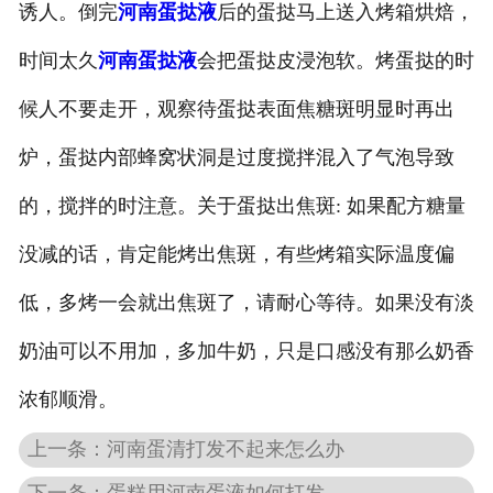
诱人。倒完
河南蛋挞液
后的蛋挞马上送入烤箱烘焙，
时间太久
河南蛋挞液
会把蛋挞皮浸泡软。烤蛋挞的时
候人不要走开，观察待蛋挞表面焦糖斑明显时再出
炉，蛋挞内部蜂窝状洞是过度搅拌混入了气泡导致
的，搅拌的时注意。关于蛋挞出焦斑: 如果配方糖量
没减的话，肯定能烤出焦斑，有些烤箱实际温度偏
低，多烤一会就出焦斑了，请耐心等待。如果没有淡
奶油可以不用加，多加牛奶，只是口感没有那么奶香
浓郁顺滑。
上一条：河南蛋清打发不起来怎么办