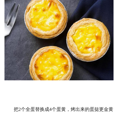
把2个全蛋替换成4个蛋黄，烤出来的蛋挞更金黄