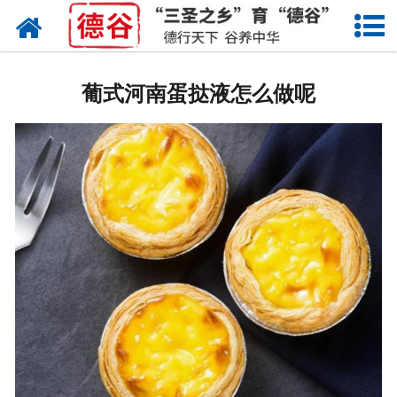
网站首页
蛋液
葡式河南蛋挞液怎么做呢
鲜鸡蛋
卤蛋
产品中心
新闻中心
走进德谷
招商加盟
联系我们