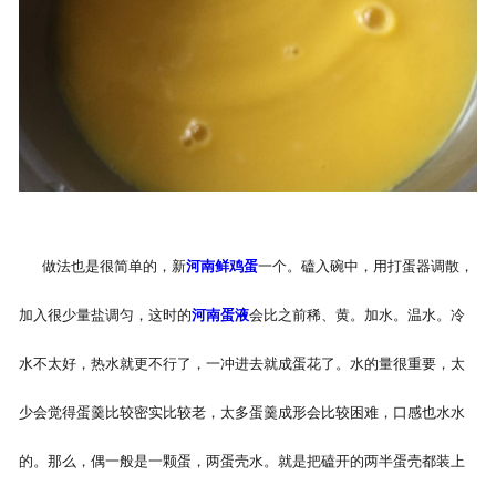
做法也是很简单的，新
河南鲜鸡蛋
一个。磕入碗中，用打蛋器调散，
加入很少量盐调匀，这时的
河南蛋液
会比之前稀、黄。加水。温水。冷
水不太好，热水就更不行了，一冲进去就成蛋花了。水的量很重要，太
少会觉得蛋羹比较密实比较老，太多蛋羹成形会比较困难，口感也水水
的。那么，偶一般是一颗蛋，两蛋壳水。就是把磕开的两半蛋壳都装上