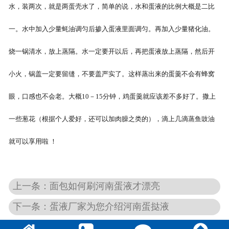
水，装两次，就是两蛋壳水了，简单的说，水和蛋液的比例大概是二比
一。水中加入少量蚝油调匀后掺入蛋液里面调匀。再加入少量猪化油。
烧一锅清水，放上蒸隔。水一定要开以后，再把蛋液放上蒸隔，然后开
小火，锅盖一定要留缝，不要盖严实了。这样蒸出来的蛋羹不会有蜂窝
眼，口感也不会老。大概10－15分钟，鸡蛋羹就应该差不多好了。撒上
一些葱花（根据个人爱好，还可以加肉臊之类的），滴上几滴蒸鱼豉油
就可以享用啦 ！
上一条：面包如何刷河南蛋液才漂亮
下一条：蛋液厂家为您介绍河南蛋挞液