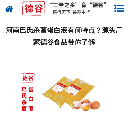
网站首页
蛋液
河南巴氏杀菌蛋白液有何特点？源头厂
鲜鸡蛋
家德谷食品带你了解
卤蛋
产品中心
新闻中心
走进德谷
招商加盟
联系我们