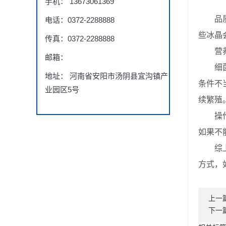
手机： 13673061369
品质下
电话：0372-2288888
些冰晶
传真：0372-2288888
营养价
邮箱：
细菌滋
地址： 河南省安阳市汤阴县宜沟镇产
条件不
业园区5号
续繁殖
操作不
如果不
综上所
方式，
上一
下一