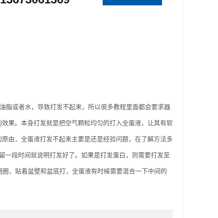
油脂或者水，导致打发不起来，所以很多教程里面都会要求器
的效果。本身打发就是把空气颗粒均匀的打入全蛋液，让其有软
的原由，全蛋液打发不起来主要是还是经验问题，在了解方法多
保留一段时间就说明打发好了。如果是打发蛋白，则需要打发至
圈圈，贴着盆壁和盆底打，全蛋液有时候需要混合一下中间的