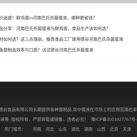
价迷惑！鲜鸡蛋vs河南巴氏杀菌蛋液，哪种更省钱？
品分享：河南巴氏杀菌蛋液与鲜鸡蛋，食品生产该如何选？
材如何选？这三点理由，推荐食品工厂使用德谷河南巴氏杀菌蛋液
鱼糜制品效率与口感？试试德谷河南巴氏杀菌蛋液
6 河南省德谷食品有限公司长期提供各种蛋制品,其中蛋液在市场上的应用范围
蛋液等. 版权所有，严禁转载或镜像，违者必究！
豫ICP备2021027767号-
热门城市：
河南
河北
山东
湖北
湖南
山西
北京
天津